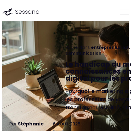
Sessana
Publié dans
entrepreneuriat
,
communication
Le handicap du 
connaissances en
digital pour les pr
Pourquoi le marketing dig
les professeurs de yoga
transformer visibilité, sta
Par
Stéphanie
6 AOÛT 2025